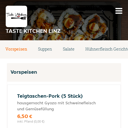
TASTE KITCHEN LINZ
Vorspeisen
Suppen
Salate
Hühnerfleisch Gericht
Vorspeisen
Teigtaschen-Pork (5 Stück)
hausgemacht Gyoza mit Schweinefleisch
und Gemüsefüllung
6,50 €
inkl. Pfand (0,00 €)