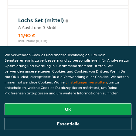
Lachs Set (mittel)
8 Sushi und 3 Maki
11,90 €
inkl. Pfand (0,00 €)
Wir verwenden Cookies und andere Technologien, um Dein
Benutzererlebnis zu verbessern und zu personalisieren, für Analysen zur
Maki
Optimierung und Werbung in Zusammenarbeit mit Dritten. Wir
verwenden unsere eigenen Cookies und Cookies von Dritten. Wenn Du
auf OK klickst, akzeptierst Du die Verwendung aller Cookies. Wir setzen
immer notwendige Cookies. Wähle
Einstellungen verwalten
, um zu
entscheiden, welche Cookies Du akzeptieren möchtest, um Deine
Tempura Maki (16 Stück)
Präferenzen anzupassen und um weitere Informationen zu finden.
Innen mit Tempura Garnelen und Avocado
11,90 €
OK
inkl. Pfand (0,00 €)
Online Essen Bestellen
Essentielle
California Maki (8 Stück)